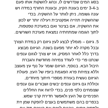
בסוג המים שנדרשים לו, ונהוג להשקות אותו פעם
ב-3-4 ימים בעונת הקיץ, ובעונת החורף במידה ויש
עונה גשומה, ניתן לוותר על ההשקיה. בכדי
שההשקיה תהייה אפקטיבית ויעילה יותר יש לכוון
את ההשקיה, אם בצינור ואם במערכת טפטפות,
לתוך הגומה שמתחתיה נמצאת מערכת השורשים.
5. גיזום – מומלץ לבצע לעץ גיזום רק במידת הצורך
ובכל מקרה לא יותר מפעם בשנה. הגיזום מבוצע
בדרך כלל לאחר המסיק, אז יש צורך לגזום ענפים
שנתנו פרי כדי לעודד צמיחה מחודשת והגברת
היבול הבא. בנוסף, הגיזום שומר על נוף עץ מעוצב
וללא צמיחת פרא הפוגמת ביופיו של העץ. פעולת
הגיזום נעשית בעזרת מספרי חיתוך מיוחדים,
וכוללת גם גיזום ענפים יבשים ושבורים וגם ענפים
שצומחים כלפי פנים, בכדי לרווח את החללים
הפנימיים של העץ ולאפשר חדירת קרני שמש.
בכפרים בהם משתמשים בעצים להפקת שמן זית