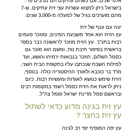
אלפי שנים, וגם כשהם עתיקים הם מניבים פרי.
בישראל ניתן למצוא עשרות עצי זית עתיקים, ש-7
מהם מוערכים בגיל של למעלה מ-3,000 שנים.
יונה עם ענף של זית
עץ הזית הוא אחד משבעת המינים, ומוזכר פעמים
רבות בתנ"ך. עץ הזית מוזכר לראשונה כבר בספר
בראשית בסיפור תיבת נוח, ומשם הוא מוכר גם
כסמל השלום, הוזכר בנבואות ירמיהו והושע, ועד
למילות השבח שנכתבו עליו בתקופת הבית השני,
מרד בר כוכבא ולאורך ההיסטוריה כולה. בנוסף,
הזית שימש כנושא לאגדות ומעשיות רבות. כיום
ניתן לראות את הזית כסמל רשמי במקומות רבים
ובראשם סמל מדינת ישראל וסמל צה"ל.
עץ זית בגינה מדוע כדאי לשתול
עץ זית בחצר ?
עץ יפה המוסיף יופי רב לגינה