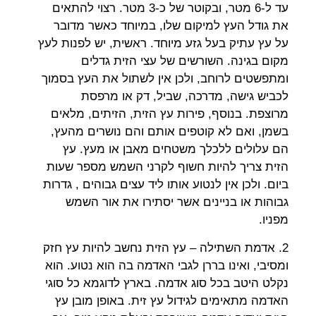
עד ל-6 מטר, ובקוטר של כ-3 מטר. רצוי להתאים
את גודל העץ למיקום שלו, במיוחד כאשר מדובר
על עץ עתיק בעל גזע מיוחד. ראשית, יש לפנות לעץ
מקום בגינה. השורשים של עצי הזית גדלים
ומתפשטים לרוחב, ולכן אין לשתול את העץ בסמוך
לכביש גישה, מדרכה, שביל, דק או מרפסת
מרוצפת. בנוסף, פירות עץ הזית, הזיתים, מלאים
בשמן, ואם לא קוטפים אותם והם נושרים מהעץ,
הם עלולים ללכלך משטחים מאבן או מעץ. עץ
הזית צריך להיות חשוף לקרני השמש מספר שעות
ביום. ולכן אין לנטוע אותו ליד עצים גבוהים , גדרות
גבוהות או בניינים אשר יסתירו את אור השמש
מפניו.
2. אדמת השתילה – עץ הזית נחשב להיות עץ חזק
ומסיבי, ואינו בררן לגבי האדמה בה הוא נטוע. הוא
נקלט היטב בכל סוג אדמה. בארץ לדוגמא כל סוגי
האדמה מתאימים לגידול עץ זית. באופן מובן עץ