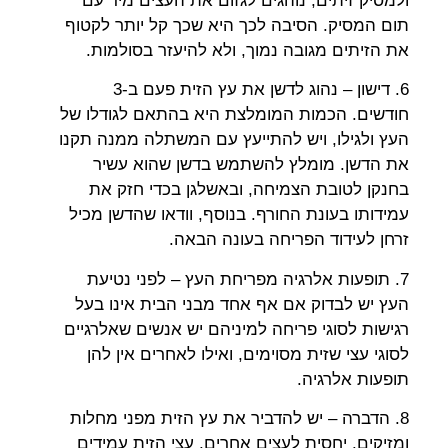
ולמסיק זיתים, נוהגים לגזום את העצים מיד עם
תום המסיק. הסיבה לכך היא שכך קל יותר לקטוף
את הזיתים מגובה נמוך, ולא להיעזר בסולמות.
6. דישון – נהוג לדשן את עץ הזית פעם ב-3
חודשים. הכמות המומלצת היא בהתאם לגודלו של
העץ ולגילו, ויש להתייעץ עם המשתלה ממנה תקנו
את הדשן. מומלץ להשתמש בדשן שהוא עשיר
בחנקן לטובת הצמיחה, ובאשלגן בכדי חזק את
עמידותו בעונת החורף. בנוסף, וודאו שהדשן מכיל
זרחן לעידוד הפריחה בעונה הבאה.
7. תופעות אלרגיה מפריחת העץ – לפני נטיעת
העץ יש לבדוק אם אף אחד מבני הבית אינו בעל
רגישות לסוגי פריחה למיניהם יש אנשים שאלרגיים
לסוגי עצי שזית מסוימים, ואילו לאחרים אין להן
תופעות אלרגיה.
8. הדברה – יש להדביר את עץ הזית מפני מחלות
ומזיקים. יחסית לעצים אחרים, עצי הזית עמידים