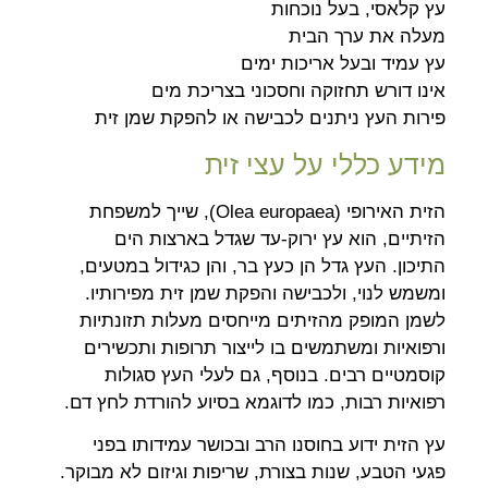
עץ קלאסי, בעל נוכחות
מעלה את ערך הבית
עץ עמיד ובעל אריכות ימים
אינו דורש תחזוקה וחסכוני בצריכת מים
פירות העץ ניתנים לכבישה או להפקת שמן זית
מידע כללי על עצי זית
הזית האירופי (Olea europaea), שייך למשפחת
הזיתיים, הוא עץ ירוק-עד שגדל בארצות הים
התיכון. העץ גדל הן כעץ בר, והן כגידול במטעים,
ומשמש לנוי, ולכבישה והפקת שמן זית מפירותיו.
לשמן המופק מהזיתים מייחסים מעלות תזונתיות
ורפואיות ומשתמשים בו לייצור תרופות ותכשירים
קוסמטיים רבים. בנוסף, גם לעלי העץ סגולות
רפואיות רבות, כמו לדוגמא בסיוע להורדת לחץ דם.
עץ הזית ידוע בחוסנו הרב ובכושר עמידותו בפני
פגעי הטבע, שנות בצורת, שריפות וגיזום לא מבוקר.