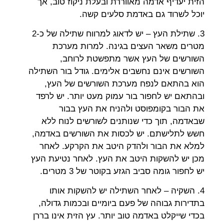
הזית יעדיף אדמה מאווררת ובעלת ניקוז טוב, אך
יוכל לשרוד גם באדמת סלעים קשה.
3. שתילת העץ – יש לדאוג למרווח שתילה של כ-2
מטרים משאר העצים בגינה. למרות מערכת
השורשים של העץ אשר מתפשטת לרוחב,
השורשים אינם נחשבים אלימים. גודל בור השתילה
הוא בהתאם לנפח מערכת השורשים של העץ,
ובהתאם יש לחפור בור עמוק מעט יותר. יש לרפד
את הבור בקומפוסט ולהניח את העץ בבור
שבאדמה, תוך כדי שנותנים לשורשים לנוח ללא
חשש לתלישתם. יש לכסות את השורשים באדמה,
למלא את הבור ולהדק היטב את הקרקע. לאחר
מכן יש להשקות היטב את העץ. לאחר נטיעת העץ
יש לחפור גומה סביב הגזע בקוטר של 3 מטרים.
4. השקיה – לאחר השתילה יש להשקות אותו
בתדירות גבוהה של פעם ביומיים ובכמות גדולה,
בכדי שייקלט באדמה טוב יותר. עץ הזית אינו בררן