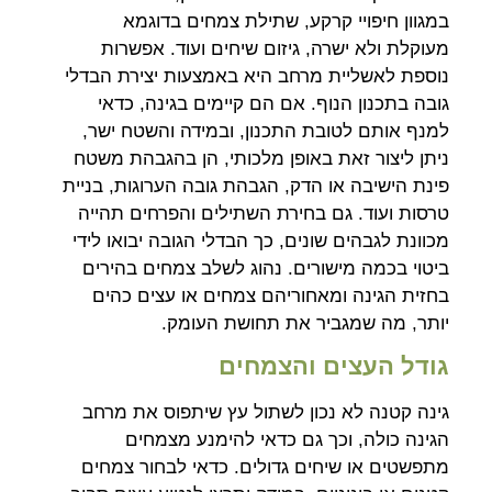
במגוון חיפויי קרקע, שתילת צמחים בדוגמא
מעוקלת ולא ישרה, גיזום שיחים ועוד. אפשרות
נוספת לאשליית מרחב היא באמצעות יצירת הבדלי
גובה בתכנון הנוף. אם הם קיימים בגינה, כדאי
למנף אותם לטובת התכנון, ובמידה והשטח ישר,
ניתן ליצור זאת באופן מלכותי, הן בהגבהת משטח
פינת הישיבה או הדק, הגבהת גובה הערוגות, בניית
טרסות ועוד. גם בחירת השתילים והפרחים תהייה
מכוונת לגבהים שונים, כך הבדלי הגובה יבואו לידי
ביטוי בכמה מישורים. נהוג לשלב צמחים בהירים
בחזית הגינה ומאחוריהם צמחים או עצים כהים
יותר, מה שמגביר את תחושת העומק.
גודל העצים והצמחים
גינה קטנה לא נכון לשתול עץ שיתפוס את מרחב
הגינה כולה, וכך גם כדאי להימנע מצמחים
מתפשטים או שיחים גדולים. כדאי לבחור צמחים