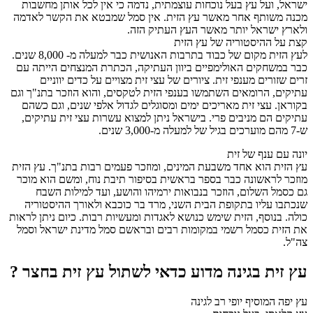
ישראל, ועל עץ בעל נוכחות עוצמתית, נדמה כי אין לכל אותן מחשבות
מכנה משותף אחר מאשר עץ הזית. אין סמל שמבטא את הקשר לאדמה
ולארץ ישראל יותר מאשר העץ העתיק הזה.
קצת על ההיסטוריה של עץ הזית
לעץ הזית מקום של כבוד בתרבות האנושית כבר למעלה מ- 8,000 שנים.
כבר במשחקים האולימפיים ביוון העתיקה, הכתרת המנצחים הייתה עם
זרים שזורים מענפי זית. ציורים של עצי זית מצויים על כדים יווניים
עתיקים, הרומאים השתמשו בענפי הזית לטקסים, והוא הוזכר בתנ"ך וגם
בקוראן. עצי זית מאריכים ימים ומסוגלים לגדול אלפי שנים, וגם כשהם
עתיקים הם מניבים פרי. בישראל ניתן למצוא עשרות עצי זית עתיקים,
ש-7 מהם מוערכים בגיל של למעלה מ-3,000 שנים.
יונה עם ענף של זית
עץ הזית הוא אחד משבעת המינים, ומוזכר פעמים רבות בתנ"ך. עץ הזית
מוזכר לראשונה כבר בספר בראשית בסיפור תיבת נוח, ומשם הוא מוכר
גם כסמל השלום, הוזכר בנבואות ירמיהו והושע, ועד למילות השבח
שנכתבו עליו בתקופת הבית השני, מרד בר כוכבא ולאורך ההיסטוריה
כולה. בנוסף, הזית שימש כנושא לאגדות ומעשיות רבות. כיום ניתן לראות
את הזית כסמל רשמי במקומות רבים ובראשם סמל מדינת ישראל וסמל
צה"ל.
עץ זית בגינה מדוע כדאי לשתול עץ זית בחצר ?
עץ יפה המוסיף יופי רב לגינה