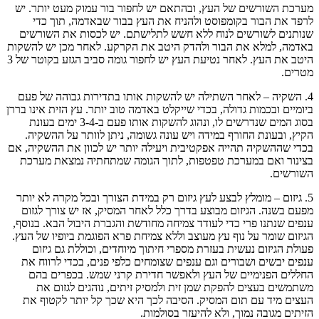
מערכת השורשים של העץ, ובהתאם יש לחפור בור עמוק מעט יותר. יש
לרפד את הבור בקומפוסט ולהניח את העץ בבור שבאדמה, תוך כדי
שנותנים לשורשים לנוח ללא חשש לתלישתם. יש לכסות את השורשים
באדמה, למלא את הבור ולהדק היטב את הקרקע. לאחר מכן יש להשקות
היטב את העץ. לאחר נטיעת העץ יש לחפור גומה סביב הגזע בקוטר של 3
מטרים.
4. השקיה – לאחר השתילה יש להשקות אותו בתדירות גבוהה של פעם
ביומיים ובכמות גדולה, בכדי שייקלט באדמה טוב יותר. עץ הזית אינו בררן
בסוג המים שנדרשים לו, ונהוג להשקות אותו פעם ב-3-4 ימים בעונת
הקיץ, ובעונת החורף במידה ויש עונה גשומה, ניתן לוותר על ההשקיה.
בכדי שההשקיה תהייה אפקטיבית ויעילה יותר יש לכוון את ההשקיה, אם
בצינור ואם במערכת טפטפות, לתוך הגומה שמתחתיה נמצאת מערכת
השורשים.
5. גיזום – מומלץ לבצע לעץ גיזום רק במידת הצורך ובכל מקרה לא יותר
מפעם בשנה. הגיזום מבוצע בדרך כלל לאחר המסיק, אז יש צורך לגזום
ענפים שנתנו פרי כדי לעודד צמיחה מחודשת והגברת היבול הבא. בנוסף,
הגיזום שומר על נוף עץ מעוצב וללא צמיחת פרא הפוגמת ביופיו של העץ.
פעולת הגיזום נעשית בעזרת מספרי חיתוך מיוחדים, וכוללת גם גיזום
ענפים יבשים ושבורים וגם ענפים שצומחים כלפי פנים, בכדי לרווח את
החללים הפנימיים של העץ ולאפשר חדירת קרני שמש. בכפרים בהם
משתמשים בעצים להפקת שמן זית ולמסיק זיתים, נוהגים לגזום את
העצים מיד עם תום המסיק. הסיבה לכך היא שכך קל יותר לקטוף את
הזיתים מגובה נמוך, ולא להיעזר בסולמות.