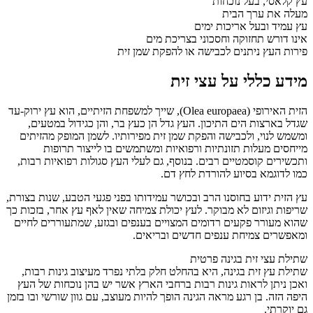
עץ קלאסי, בעל נוכחות
מעלה את ערך הבית
עץ עמיד ובעל אריכות ימים
אינו דורש תחזוקה וחסכוני בצריכת מים
פירות העץ ניתנים לכבישה או להפקת שמן זית
מידע כללי על עצי זית
הזית האירופי (Olea europaea), שייך למשפחת הזיתיים, הוא עץ ירוק-עד
שגדל בארצות הים התיכון. העץ גדל הן כעץ בר, והן כגידול במטעים,
ומשמש לנוי, ולכבישה והפקת שמן זית מפירותיו. לשמן המופק מהזיתים
מייחסים מעלות תזונתיות ורפואיות ומשתמשים בו לייצור תרופות
ותכשירים קוסמטיים רבים. בנוסף, גם לעלי העץ סגולות רפואיות רבות,
כמו לדוגמא בסיוע להורדת לחץ דם.
עץ הזית ידוע בחוסנו הרב ובכושר עמידותו בפני פגעי הטבע, שנות בצורת,
שריפות וגיזום לא מבוקר. לעץ יכולת צמיחה שאין לאף עץ אחר, בזכות כך
שהוא מעורר פקעים רדומים המצויים בענפים ובגזע, שמתעוררים לחיים
ומאפשרים צמיחת ענפים חדשים ובריאים.
שתילת עצי זית בגינה פרטית
שתילת עץ זית בגינה, היא בהחלט חלק בלתי נפרד מעיצוב גינות רבות,
ואכן ניתן לראות גינות רבות ברחבי הארץ אשר יש בהן נוכחות של העץ
היפה הזה. בן רגע מראה הגינה הופך להיות מעוצב, עם גוון שורשי ובו בזמן
גם יוקרתי.