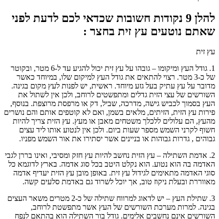
להלן 9 נקודות חשובות שכדאי לכם לדעת לפני
שאתם נוטעים עץ זית בחצר :
עץ זית
1. גודל העץ ומיקומו – גובהו על עץ זית יכול להגיע עד ל-6 מטר, ובקוטר
של כ-3 מטר. רצוי להתאים את גודל העץ למיקום שלו, במיוחד כאשר
מדובר על עץ עתיק בעל גזע מיוחד. ראשית, יש לפנות לעץ מקום בגינה.
השורשים של עצי הזית גדלים ומתפשטים לרוחב, ולכן אין לשתול את
העץ בסמוך לכביש גישה, מדרכה, שביל, דק או מרפסת מרוצפת. בנוסף,
פירות עץ הזית, הזיתים, מלאים בשמן, ואם לא קוטפים אותם והם נושרים
מהעץ, הם עלולים ללכלך משטחים מאבן או מעץ. עץ הזית צריך להיות
חשוף לקרני השמש מספר שעות ביום. ולכן אין לנטוע אותו ליד עצים
גבוהים , גדרות גבוהות או בניינים אשר יסתירו את אור השמש מפניו.
2. אדמת השתילה – עץ הזית נחשב להיות עץ חזק ומסיבי, ואינו בררן לגבי
האדמה בה הוא נטוע. הוא נקלט היטב בכל סוג אדמה. בארץ לדוגמא כל
סוגי האדמה מתאימים לגידול עץ זית. באופן מובן עץ הזית יעדיף אדמה
מאווררת ובעלת ניקוז טוב, אך יוכל לשרוד גם באדמת סלעים קשה.
3. שתילת העץ – יש לדאוג למרווח שתילה של כ-2 מטרים משאר העצים
בגינה. למרות מערכת השורשים של העץ אשר מתפשטת לרוחב,
השורשים אינם נחשבים אלימים. גודל בור השתילה הוא בהתאם לנפח