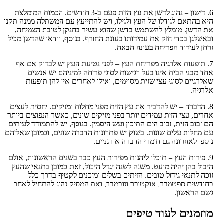
6. דישון – נהוג לדשן את עץ הזית פעם ב-3 חודשים. הכמות המומלצת
היא בהתאם לגודלו של העץ ולגילו, ויש להתייעץ עם המשתלה ממנה תקנו
את הדשן. מומלץ להשתמש בדשן שהוא עשיר בחנקן לטובת הצמיחה,
ובאשלגן בכדי חזק את עמידותו בעונת החורף. בנוסף, וודאו שהדשן מכיל
זרחן לעידוד הפריחה בעונה הבאה.
7. תופעות אלרגיה מפריחת העץ – לפני נטיעת העץ יש לבדוק אם אף
אחד מבני הבית אינו בעל רגישות לסוגי פריחה למיניהם יש אנשים
שאלרגיים לסוגי עצי שזית מסוימים, ואילו לאחרים אין להן תופעות
אלרגיה.
8. הדברה – יש להדביר את עץ הזית מפני מחלות ומזיקים. יחסית לעצים
אחרים, עצי הזית עמידים יותר בפני מזיקים שונים, כאשר הנפוצים ביותר
הם זבוב הזית, זבוב הים התיכון ועש היסמין. בנוסף, יש להתמודד לעיתים
עם מחלות עלים שונות. בשוק יש פתרונות הדברה שונים, וכמובן שאליהם
נוספו לאחרונה גם חומרי הדברה אורגניים.
9. פירות העץ – תוכלו ליהנות מפירות העץ כבר בשנים הראשונות, אולם
היבול בהן יהיה מועט. משנה לשנה יגדל היבול, זאת כמובן בתנאי שהעץ
זוכה לתנאי גידול טובים. הזיתים בשלים ומוכנים לקטיף בדרך כלל
בחודשים ספטמבר, אוקטובר ונובמבר, ואת המסיק נהוג להתחיל לאחר
גשם הראשון.
מוזמנים לעוד טיפים