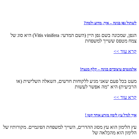
לשתול גפן בגינה – איך, מדוע ולמה?
הגפן, שמכונה בשם גפן היין (השם המדעי: Vitis vinifera) היא סוג של
צמח מטפס ששייך למשפחת
קרא עוד >>
אלמנטים עיצוביים בגינה – קלף מנצח!
מעט בכל פעם שאני מגיע ללקוחות חדשים, השאלה השלישית (או
הרביעית) היא "מה אפשר לעשות
קרא עוד >>
איך לגדל עץ לימון מזרע אחד קטן !
עץ הלימון הוא עץ מסוג ההדרים, השייך למשפחת הפיגמיים. מקורותיו של
הלימון הוא מהכלאה של